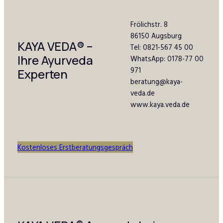
Frölichstr. 8
86150 Augsburg
KAYA VEDA
®
–
Tel: 0821-567 45 00
Ihre Ayurveda
WhatsApp: 0178-77 00
971
Experten
beratung@kaya-
veda.de
www.kaya.veda.de
Kostenloses Erstberatungsgespräch