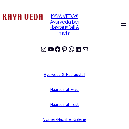
KAYA VEDA®
Ayurveda bei
Haarausfall &
mehr
Instagram
YouTube
Facebook
Pinterest
WhatsApp
LinkedIn
E-Mail
Ayurveda & Haarausfall
Haarausfall Frau
Haarausfall-Test
Vorher-Nachher Galerie