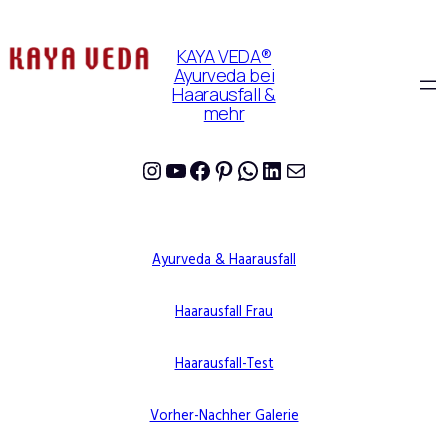
KAYA VEDA®
Ayurveda bei
Haarausfall &
mehr
Instagram
YouTube
Facebook
Pinterest
WhatsApp
LinkedIn
E-Mail
Ayurveda & Haarausfall
Haarausfall Frau
Haarausfall-Test
Vorher-Nachher Galerie