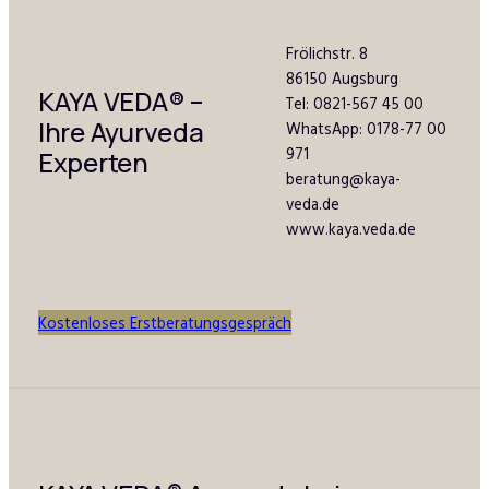
Frölichstr. 8
86150 Augsburg
KAYA VEDA
®
–
Tel: 0821-567 45 00
Ihre Ayurveda
WhatsApp: 0178-77 00
971
Experten
beratung@kaya-
veda.de
www.kaya.veda.de
Kostenloses Erstberatungsgespräch