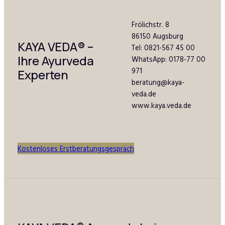
Frölichstr. 8
86150 Augsburg
KAYA VEDA
®
–
Tel: 0821-567 45 00
Ihre Ayurveda
WhatsApp: 0178-77 00
971
Experten
beratung@kaya-
veda.de
www.kaya.veda.de
Kostenloses Erstberatungsgespräch