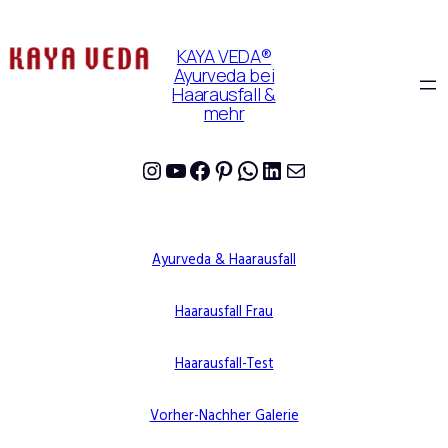
KAYA VEDA®
Ayurveda bei
Haarausfall &
mehr
Instagram
YouTube
Facebook
Pinterest
WhatsApp
LinkedIn
E-Mail
Ayurveda & Haarausfall
Haarausfall Frau
Haarausfall-Test
Vorher-Nachher Galerie