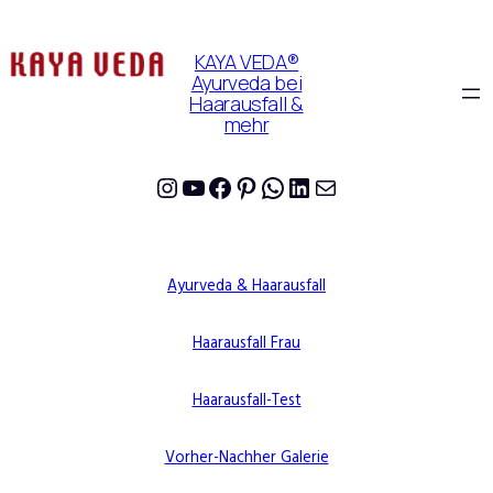
KAYA VEDA®
Ayurveda bei
Haarausfall &
mehr
Instagram
YouTube
Facebook
Pinterest
WhatsApp
LinkedIn
E-Mail
Ayurveda & Haarausfall
Haarausfall Frau
Haarausfall-Test
Vorher-Nachher Galerie