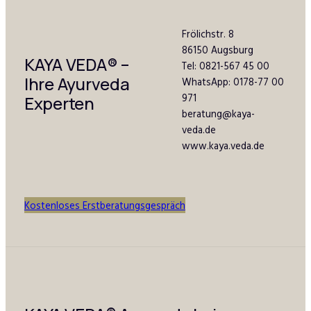
Frölichstr. 8
86150 Augsburg
KAYA VEDA
®
–
Tel: 0821-567 45 00
Ihre Ayurveda
WhatsApp: 0178-77 00
971
Experten
beratung@kaya-
veda.de
www.kaya.veda.de
Kostenloses Erstberatungsgespräch