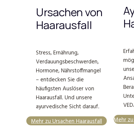
Ay
Ursachen von
Ha
Haarausfall
Erfa
Stress, Ernährung,
mögl
Verdauungsbeschwerden,
unse
Hormone, Nährstoffmangel
Ansa
– entdecken Sie die
Bera
häufigsten Auslöser von
Unte
Haarausfall. Und unsere
VED
ayurvedische Sicht darauf.
Mehr zu 
Mehr zu Ursachen Haarausfall