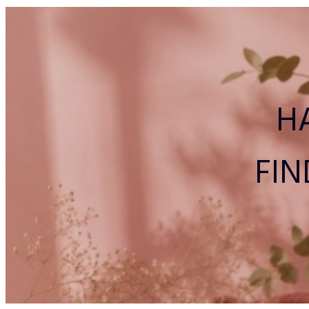
H
FIN