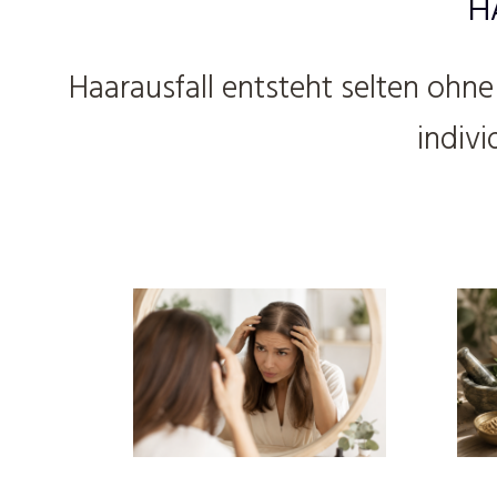
H
Haarausfall entsteht selten ohn
indiv