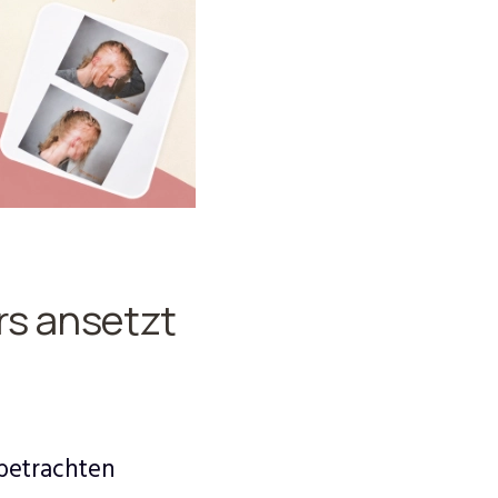
rs ansetzt
betrachten