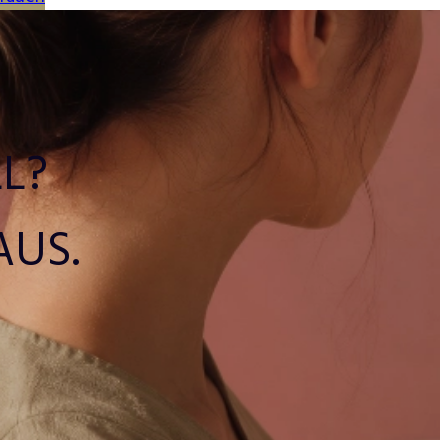
L?
AUS.