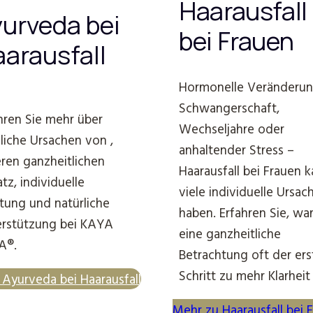
Haarausfall
urveda bei
bei Frauen
arausfall
Hormonelle Veränderun
Schwangerschaft,
hren Sie mehr über
Wechseljahre oder
iche Ursachen von ,
anhaltender Stress –
ren ganzheitlichen
Haarausfall bei Frauen 
tz, individuelle
viele individuelle Ursac
tung und natürliche
haben. Erfahren Sie, w
rstützung bei KAYA
eine ganzheitliche
A®.
Betrachtung oft der ers
Schritt zu mehr Klarheit 
Ayurveda bei Haarausfall
Mehr zu Haarausfall bei 