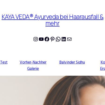
KAYA VEDA® Ayurveda bei Haarausfall &
mehr
Instagram
YouTube
Facebook
Pinterest
WhatsApp
LinkedIn
E-Mail
-Test
Vorher-Nachher
Balvinder Sidhu
Ko
Galerie
Er