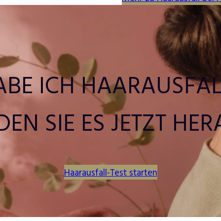
ABE ICH HAARAUSFAL
DEN SIE ES JETZT HER
Haarausfall-Test starten